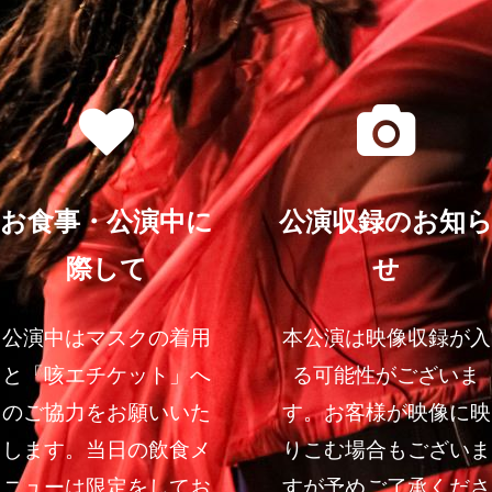
お食事・公演中に
公演収録のお知
際して
せ
公演中はマスクの着用
本公演は映像収録が入
と「咳エチケット」へ
る可能性がございま
のご協力をお願いいた
す。お客様が映像に映
します。当日の飲食メ
りこむ場合もございま
ニューは限定をしてお
すが予めご了承くださ