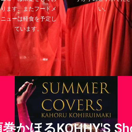
ります。またフードメ
い。
ニューは軽食を予定し
ています。
かほるKOHHY'S Shop