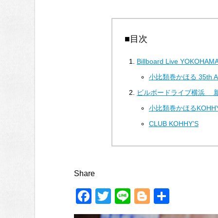
r
■目次
Billboard Live YOKOHAM
小比類巻かほる 35th Anni
ビルボードライブ横浜 新
小比類巻かほるKOHHY'S 
CLUB KOHHY’S
Share
F
T
Li
Bl
共
a
wi
n
o
有