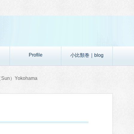
Profile
小比類巻｜blog
（Sun）Yokohama