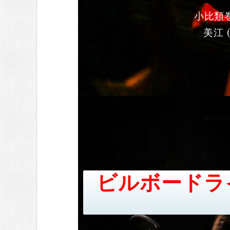
小比類巻か
美江 (
ビルボードラ