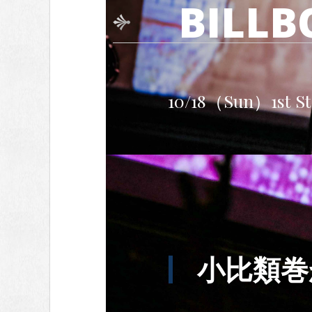
BILLB
c
tt
e
g
e
er
g
b
er
o
10/18（Sun）1st Stag
o
k
小比類巻かほ