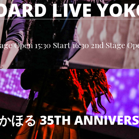
OARD LIVE YO
e Open 15:30 Start 16:30 2nd Stage Ope
る 35TH ANNIVERSA