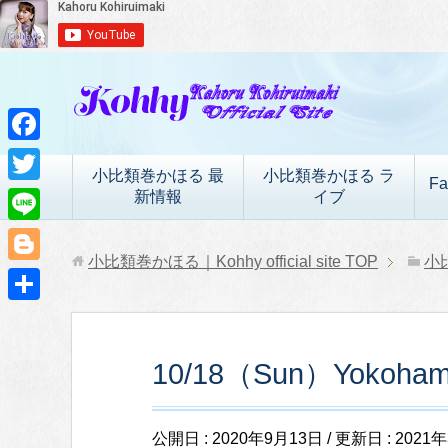
F
小比類巻かほる 最
小比類巻かほる ラ
Fa
a
T
新情報
イブ
c
w
L
e
i
小比類巻かほる｜Kohhy official site
TOP
小
i
B
b
t
n
l
o
共
t
e
o
o
有
e
10/18（Sun）Yokoha
g
k
r
g
e
公開日 :
2020年9月13日
/ 更新日 :
2021