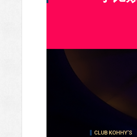
CLUB KOHHY’S