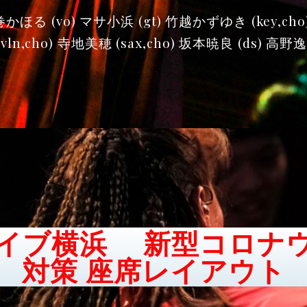
ほる (vo) マサ小浜 (gt) 竹越かずゆき (key,ch
vln,cho) 寺地美穂 (sax,cho) 坂本暁良 (ds) 高野逸
イブ横浜 新型コロナ
対策 座席レイアウト