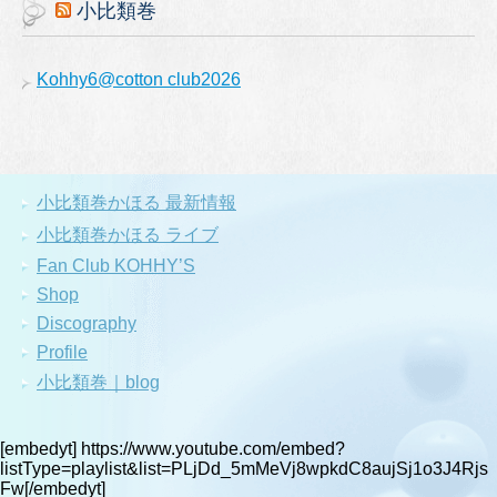
小比類巻
Kohhy6@cotton club2026
小比類巻かほる 最新情報
小比類巻かほる ライブ
Fan Club KOHHY’S
Shop
Discography
Profile
小比類巻｜blog
[embedyt] https://www.youtube.com/embed?
listType=playlist&list=PLjDd_5mMeVj8wpkdC8aujSj1o3J4Rjs
Fw[/embedyt]