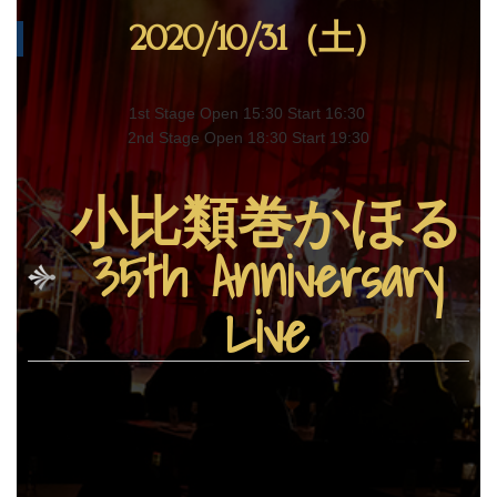
o
2020/10/31（土）
o
k
1st Stage Open 15:30 Start 16:30
2nd Stage Open 18:30 Start 19:30
小比類巻かほる
35th Anniversary
Live