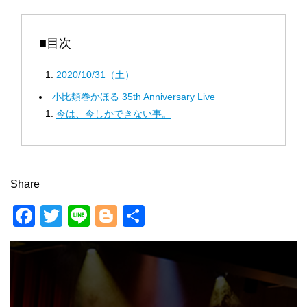
■目次
2020/10/31（土）
小比類巻かほる 35th Anniversary Live
今は、今しかできない事。
Share
F
T
Li
Bl
共
a
wi
n
o
有
c
tt
e
g
e
er
g
b
er