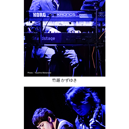
竹越 かずゆき