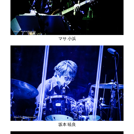
マサ 小浜
坂本 暁良