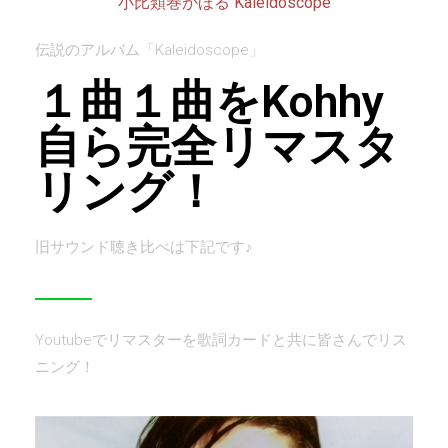
小比類巻かほる Kaleidoscope
伝説のアルバム「Kaleidoscope」
１曲１曲をKohhy
自ら完全リマスタ
リング！
旧サウンド聴き比べは下記です♪
Youtubeでリマスターを歌詞カードと共に皆さんでリス
ニング！