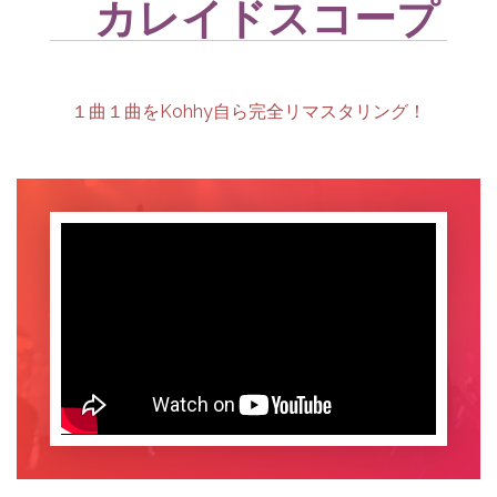
o
カレイドスコープ
k
１曲１曲をKohhy自ら完全リマスタリング！