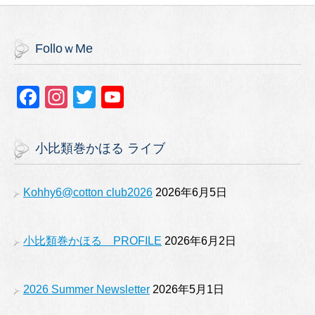
FolloｗMe
F
In
T
Y
a
st
wi
o
c
a
tt
u
小比類巻かほる ライブ
e
gr
er
T
b
a
u
Kohhy6@cotton club2026
2026年6月5日
o
m
b
o
e
小比類巻かほる PROFILE
2026年6月2日
k
2026 Summer Newsletter
2026年5月1日