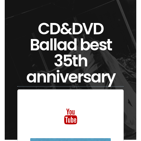
CD&DVD
Ballad best
35th
anniversary
shop