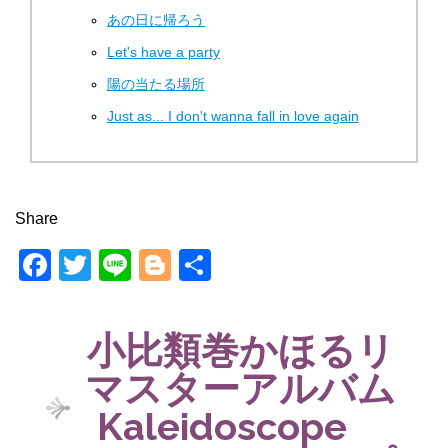
あの日に帰ろう
Let's have a party
陽の当たる場所
Just as... I don't wanna fall in love again
Share
F
T
Li
Bl
共
a
wi
n
o
有
c
tt
e
g
小比類巻かほるリ
e
er
g
マスターアルバム
b
er
Kaleidoscope
o