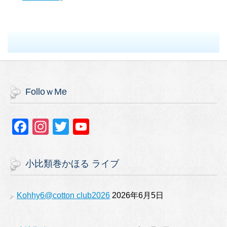
FolloｗMe
F
In
T
Y
a
st
wi
o
c
a
tt
u
小比類巻かほる ライブ
e
gr
er
T
b
a
u
Kohhy6@cotton club2026
2026年6月5日
o
m
b
o
e