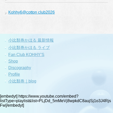
Kohhy6@cotton club2026
小比類巻かほる 最新情報
小比類巻かほる ライブ
Fan Club KOHHY’S
Shop
Discography
Profile
小比類巻｜blog
[embedyt] https://www.youtube.com/embed?
listType=playlist&list=PLjDd_5mMeVj8wpkdC8aujSj1o3J4Rjs
Fw[/embedyt]