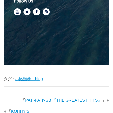
Follow Us
タグ :
小比類巻｜blog
「
PATi-PATi×GB 『THE GREATEST HITS』
」
「
KOHHY’S
」