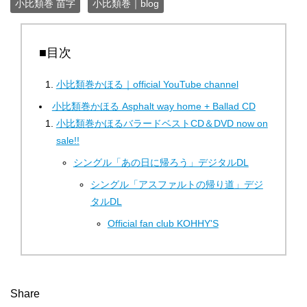
小比類巻 苗字
小比類巻｜blog
■目次
小比類巻かほる｜official YouTube channel
小比類巻かほる Asphalt way home + Ballad CD
小比類巻かほるバラードベストCD＆DVD now on
sale!!
シングル「あの日に帰ろう」デジタルDL
シングル「アスファルトの帰り道」デジ
タルDL
Official fan club KOHHY'S
Share