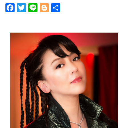
F
T
Li
Bl
共
a
wi
n
o
有
c
tt
e
g
e
er
g
b
er
o
o
k