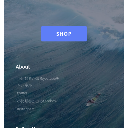
SHOP
About
小比類巻かほるyoutubeチ
ャンネル
twitter
小比類巻かほるfacebook
instagram