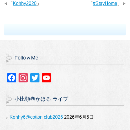
「
Kohhy2020
」
「
#StayHome
」
FolloｗMe
F
In
T
Y
a
st
wi
o
c
a
tt
u
小比類巻かほる ライブ
e
gr
er
T
b
a
u
Kohhy6@cotton club2026
2026年6月5日
o
m
b