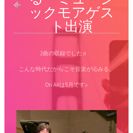
k
ックモアゲス
ト出演
2曲の収録でした♬
こんな時代だからこそ音楽が沁みる。
On Airは5月です♪