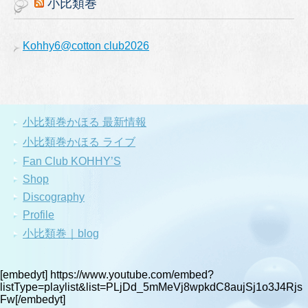
小比類巻
Kohhy6@cotton club2026
小比類巻かほる 最新情報
小比類巻かほる ライブ
Fan Club KOHHY’S
Shop
Discography
Profile
小比類巻｜blog
[embedyt] https://www.youtube.com/embed?
listType=playlist&list=PLjDd_5mMeVj8wpkdC8aujSj1o3J4Rjs
Fw[/embedyt]