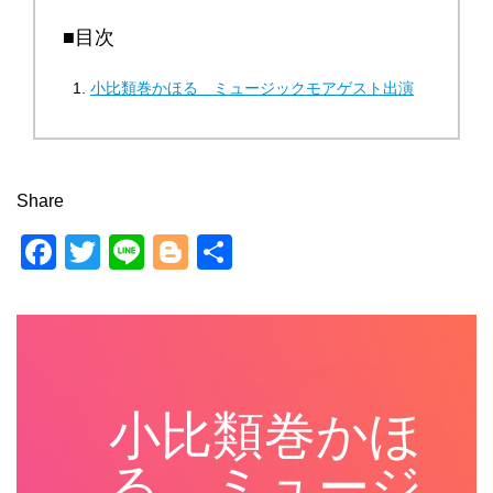
■目次
小比類巻かほる ミュージックモアゲスト出演
Share
F
T
Li
Bl
共
a
wi
n
o
有
c
tt
e
g
e
er
g
b
er
小比類巻かほ
o
o
る ミュージ