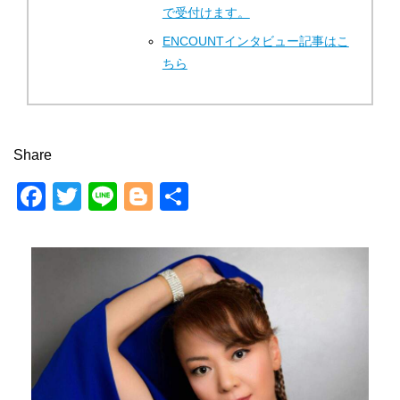
で受付けます。
ENCOUNTインタビュー記事はこ
ちら
Share
F
T
Li
Bl
共
a
wi
n
o
有
c
tt
e
g
e
er
g
b
er
o
o
k