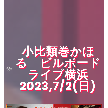
小比類巻かほ
る ビルボード
ライブ横浜
2023,7/2(日)