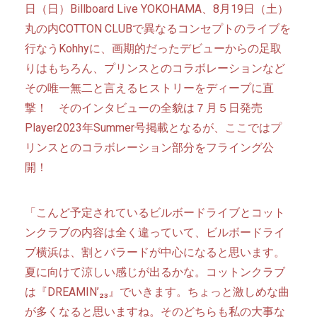
日（日）Billboard Live YOKOHAMA、8月19日（土）
丸の内COTTON CLUBで異なるコンセプトのライブを
行なうKohhyに、画期的だったデビューからの足取
りはもちろん、プリンスとのコラボレーションなど
その唯一無二と言えるヒストリーをディープに直
撃！ そのインタビューの全貌は７月５日発売
Player2023年Summer号掲載となるが、ここではプ
リンスとのコラボレーション部分をフライング公
開！
「こんど予定されているビルボードライブとコット
ンクラブの内容は全く違っていて、ビルボードライ
ブ横浜は、割とバラードが中心になると思います。
夏に向けて涼しい感じが出るかな。コットンクラブ
は『DREAMIN’₂₃』でいきます。ちょっと激しめな曲
が多くなると思いますね。そのどちらも私の大事な