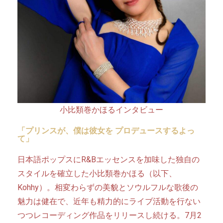
小比類巻かほるインタビュー
「プリンスが、僕は彼女を プロデュースするよっ
て」
日本語ポップスにR&Bエッセンスを加味した独自の
スタイルを確立した小比類巻かほる（以下、
Kohhy）。相変わらずの美貌とソウルフルな歌後の
魅力は健在で、近年も精力的にライブ活動を行ない
つつレコーディング作品をリリースし続ける。7月2