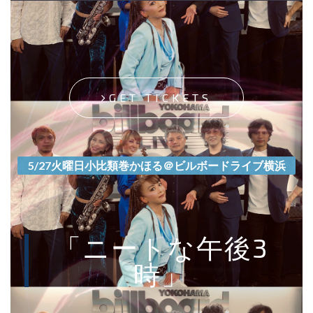
GET TICKETS
5/27火曜日小比類巻かほる＠ビルボードライブ横浜
「ニートな午後3
時」