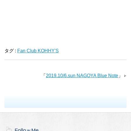
タグ :
Fan Club KOHHY'S
「
2019.10/6.sun NAGOYA Blue Note
」
FolloｗMe