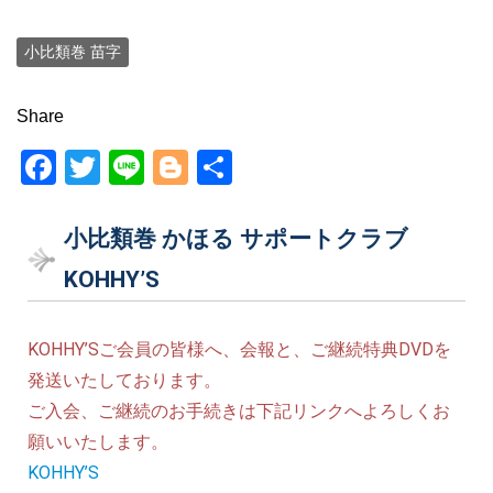
小比類巻 苗字
Share
F
T
Li
Bl
共
a
wi
n
o
有
c
tt
e
g
小比類巻 かほる サポートクラブ
e
er
g
KOHHY’S
b
er
o
KOHHY’Sご会員の皆様へ、会報と、ご継続特典DVDを
o
発送いたしております。
k
ご入会、ご継続のお手続きは下記リンクへよろしくお
願いいたします。
KOHHY’S