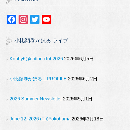
F
In
T
Y
a
st
wi
o
c
a
tt
u
小比類巻かほる ライブ
e
gr
er
T
b
a
u
Kohhy6@cotton club2026
2026年6月5日
o
m
b
o
e
小比類巻かほる PROFILE
2026年6月2日
k
2026 Summer Newsletter
2026年5月1日
June 12, 2026 (Fri)Yokohama
2026年3月18日