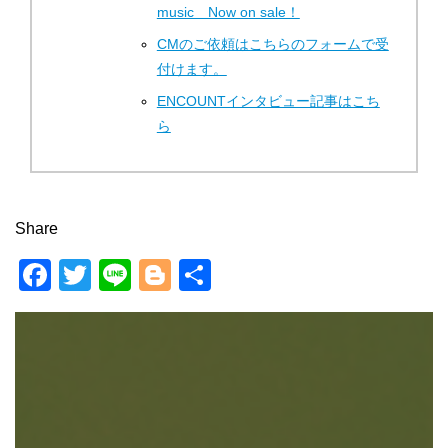
music Now on sale！
CMのご依頼はこちらのフォームで受
付けます。
ENCOUNTインタビュー記事はこち
ら
Share
F
T
Li
Bl
共
a
wi
n
o
有
c
tt
e
g
e
er
g
b
er
o