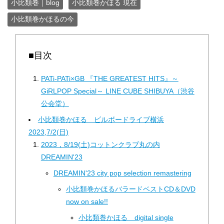
小比類巻｜blog
小比類巻かほる 現在
小比類巻かほるの今
■目次
PATi-PATi×GB 『THE GREATEST HITS』～
GiRLPOP Special～ LINE CUBE SHIBUYA（渋谷
公会堂）
小比類巻かほる ビルボードライブ横浜
2023,7/2(日)
2023，8/19(土)コットンクラブ丸の内
DREAMIN'23
DREAMIN'23 city ​​pop selection remastering
小比類巻かほるバラードベストCD＆DVD
now on sale!!
小比類巻かほる digital single