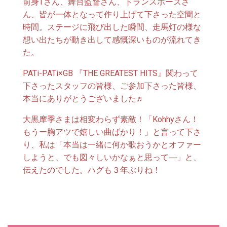
前身Tさん、舞台監督さん、トランスポーズさ
ん、皆が一体となって作り上げて下さった空間と
時間。ステージに飛び出した瞬間、走馬灯の様な
想い出たちが動き出して感慨深いものが流れてき
た。
PATi-PATi×GB 『THE GREATEST HITS』関わって
下さったスタッフの皆様、ご参加下さった皆様、
本当にありがとうございました♬
大黒摩季さまは相変わらず素敵！「Kohhyさん！
もうー胸アツで嬉しい曲ばかり！」と言って下さ
り、私は「本当は一緒に何か歌おうかとオファー
しようと、でも図々しいかなぁと思って―」と、
伝えたのでした。ハグも３年ぶりね！