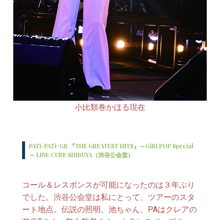
小比類巻かほる現在
PATi-PATi×GB 『THE GREATEST HITS』～GiRLPOP Special
～ LINE CUBE SHIBUYA（渋谷公会堂）
コール＆レスポンスが可能になったのは３年ぶり
でした。渋谷公会堂は私にとって、ツアーのスタ
ート地点。伝説の照明、池ちゃん、PAはクレアの