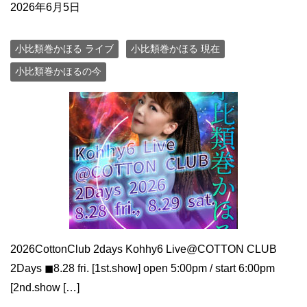
2026年6月5日
小比類巻かほる ライブ
小比類巻かほる 現在
小比類巻かほるの今
2026CottonClub 2days Kohhy6 Live@COTTON CLUB
2Days ◼︎8.28 fri. [1st.show] open 5:00pm / start 6:00pm
[2nd.show […]