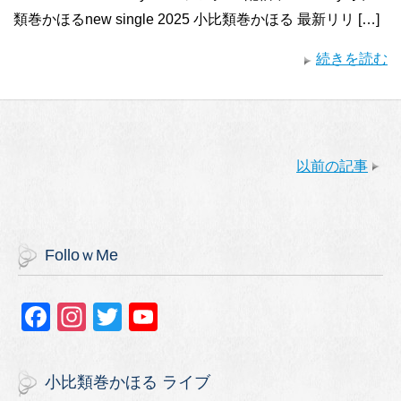
類巻かほるnew single 2025 小比類巻かほる 最新リリ […]
続きを読む
以前の記事
FolloｗMe
F
In
T
Y
a
st
wi
o
c
a
tt
u
小比類巻かほる ライブ