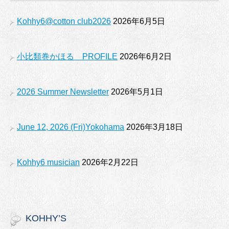
e
gr
er
T
b
a
u
Kohhy6@cotton club2026
2026年6月5日
o
m
b
o
e
小比類巻かほる PROFILE
2026年6月2日
k
2026 Summer Newsletter
2026年5月1日
June 12, 2026 (Fri)Yokohama
2026年3月18日
Kohhy6 musician
2026年2月22日
KOHHY’S