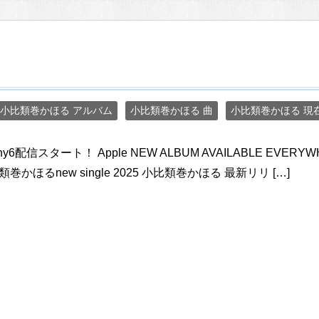
小比類巻かほる アルバム
小比類巻かほる 曲
小比類巻かほる 現
hy6配信スタート！ Apple NEW ALBUM AVAILABLE EVERY
巻かほるnew single 2025 小比類巻かほる 最新リリ […]