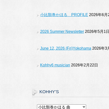
o
m
b
o
e
小比類巻かほる PROFILE
2026年6月
k
2026 Summer Newsletter
2026年5月1
June 12, 2026 (Fri)Yokohama
2026年3
Kohhy6 musician
2026年2月22日
KOHHY’S