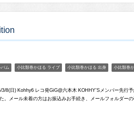
tion
ルバム
小比類巻かほる ライブ
小比類巻かほる 出身
小比類巻か
26/3/8(日) Kohhy6 レコ発GiG@六本木 KOHHY’Sメ
た。メール未着の方はお振込みお手続き、メールフォルダーの確