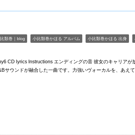
比類巻｜blog
小比類巻かほる アルバム
小比類巻かほる 出身
hhy6 CD lyrics Instructions エンディングの音 彼
&Bサウンドが融合した一曲です。力強いヴォーカルを、あえて抑