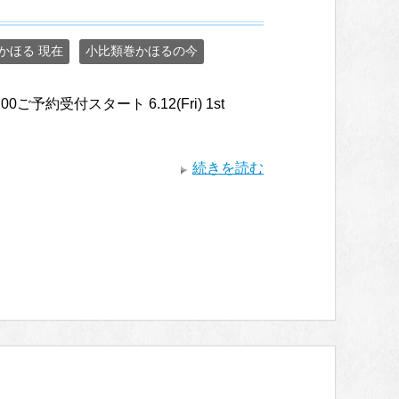
かほる 現在
小比類巻かほるの今
i) 12:00ご予約受付スタート 6.12(Fri) 1st
続きを読む