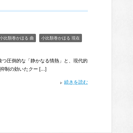
小比類巻かほる 曲
小比類巻かほる 現在
女のキャリアが放つ圧倒的な「静かなる情熱」と、現代的
制の効いたクー […]
続きを読む