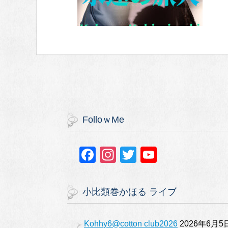
FolloｗMe
F
In
T
Y
a
st
wi
o
c
a
tt
u
小比類巻かほる ライブ
e
gr
er
T
b
a
u
Kohhy6@cotton club2026
2026年6月5