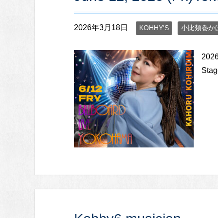
r
2026年3月18日
KOHHY'S
小比類巻か
2026
Stag