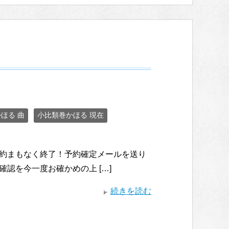
ほる 曲
小比類巻かほる 現在
ンバー先行予約まもなく終了！予約確定メールを送り
認を今一度お確かめの上 […]
続きを読む