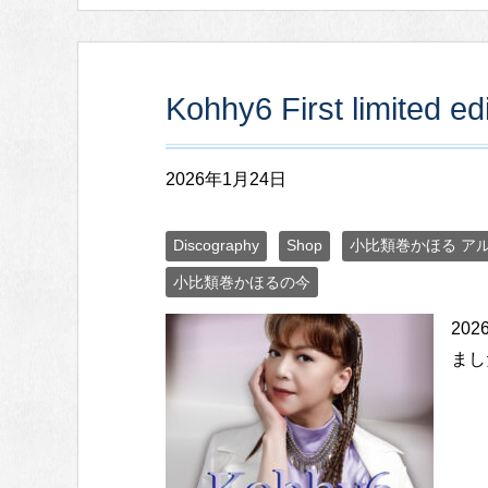
Kohhy6 First limited edi
2026年1月24日
Discography
Shop
小比類巻かほる ア
小比類巻かほるの今
20
まし