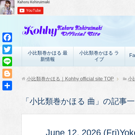
F
小比類巻かほる 最
小比類巻かほる ラ
Fa
a
T
新情報
イブ
c
w
L
e
i
小比類巻かほる｜Kohhy official site
TOP
小
i
B
b
t
n
l
o
共
t
「小比類巻かほる 曲」の記事一
e
o
o
有
e
g
k
r
g
June 12, 2026 (Fri)Yo
e