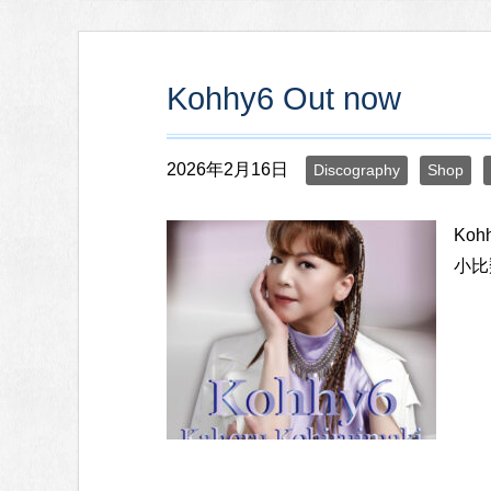
Kohhy6 Out now
2026年2月16日
Discography
Shop
Koh
小比類