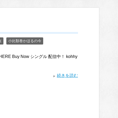
在
小比類巻かほるの今
WHERE Buy Now シングル 配信中！ kohhy
続きを読む