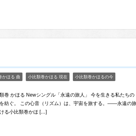
巻かほる 曲
小比類巻かほる 現在
小比類巻かほるの今
類巻 かほる Newシングル「永遠の旅人」 今を生きる私たち
を紡ぐ。 この心音（リズム）は、宇宙を旅する。――永遠の旅
ける小比類巻かほ […]