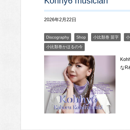
Kohhy6 musician
2026年2月22日
Discography
Shop
小比類巻 苗字
小
小比類巻かほるの今
Ko
なR