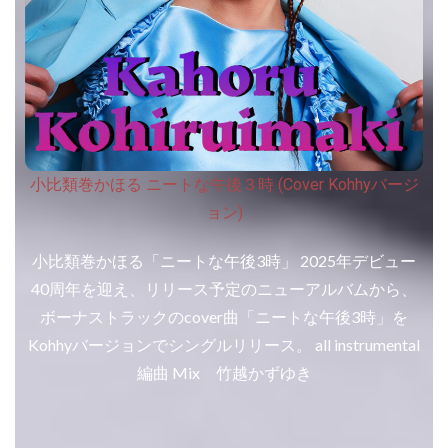
小比類巻かほる ニートな午後３時 (Cover Kohhyバージ
ョン)
小比類巻かほる「ニートな午後3時」 2025年デビュー
40周年を迎え、リリース予定のニューアルバムから、
ボーナストラックのcover曲「ニートな午後3時」を
Kohhyバージョンでシングルリリース。 all instrumental
編曲 Mix 竹越かずゆき