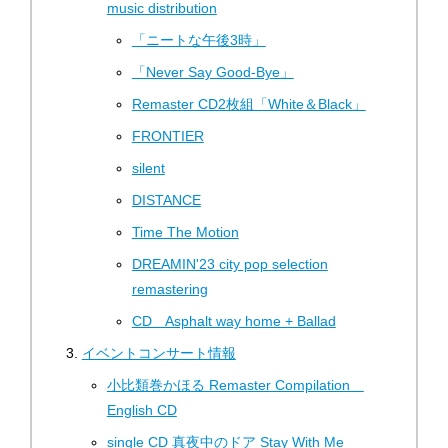
music distribution
「ニートな午後3時」
「Never Say Good-Bye」
Remaster CD2枚組「White＆Black」
FRONTIER
silent
DISTANCE
Time The Motion
DREAMIN'23 city ​​pop selection
remastering
CD Asphalt way home + Ballad
イベントコンサート情報
小比類巻かほる Remaster Compilation
English CD
single CD 真夜中のドア Stay With Me