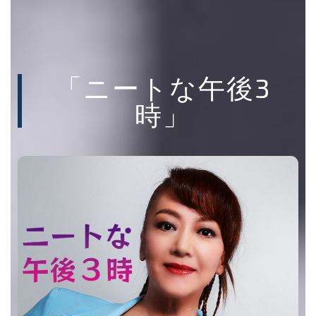
「ニートな午後3
時」