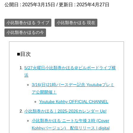
公開日 :
2025年3月15日
/ 更新日 :
2025年4月27日
小比類巻かほる ライブ
小比類巻かほる 現在
小比類巻かほるの今
■目次
5/27火曜日小比類巻かほる＠ビルボードライブ横
浜
3/16(日)21時バースデー記念 Youtubeプレミ
ア公開開催！
Youtube Kohhy OFFICIAL CHANNEL
小比類巻かほる｜2025-2026カレンダー Up!
小比類巻かほる ニートな午後３時 (Cover
Kohhyバージョン) 配信リリース | digital