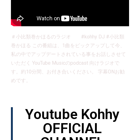
＃小比類巻かほるのラジオ #kohhy DJ #小比類
巻かほる この番組は、1曲をピックアップして今、
私の中でアップデートされている事をお話しさせて
いただく YouTube Musicのpodcast 向けラジオで
す。約10分間、お付き合いください。 字幕ONお勧
めです。
Youtube Kohhy
OFFICIAL