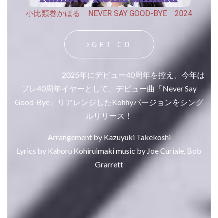
小比類巻かほる NEVER SAY GOOD-BYE 2024
GET CD
2025年にデビュー40周年を控え、今年は
プレ40周年イヤーとして、デビュー曲「Never Say
Good-Bye」リアレンジしたKohhyバージョンをシング
ルリリース！
Arrangement by Kazuyuki Takekoshi
Lyrics by Kahoru Kohiruimaki music by Joe Curiale, Bob
Grarrett