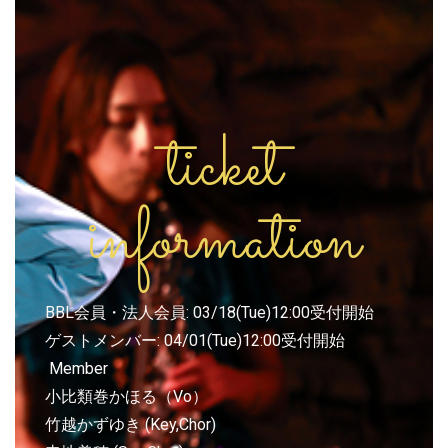
o
k
ticket
information
BBL会員・法人会員: 03/18(Tue)12:00受付開始
ゲストメンバー: 04/01(Tue)12:00受付開始
Member
小比類巻かほる（Vo）
竹越かずゆき (Key,Chor)