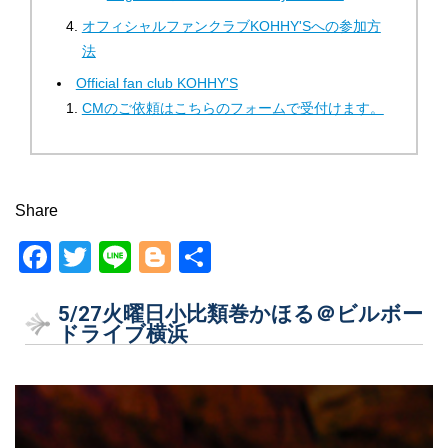
オフィシャルファンクラブKOHHY'Sへの参加方
法
Official fan club KOHHY'S
CMのご依頼はこちらのフォームで受付けます。
Share
F
T
Li
Bl
共
a
wi
n
o
有
5/27火曜日小比類巻かほる＠ビルボー
c
tt
e
g
ドライブ横浜
e
er
g
b
er
o