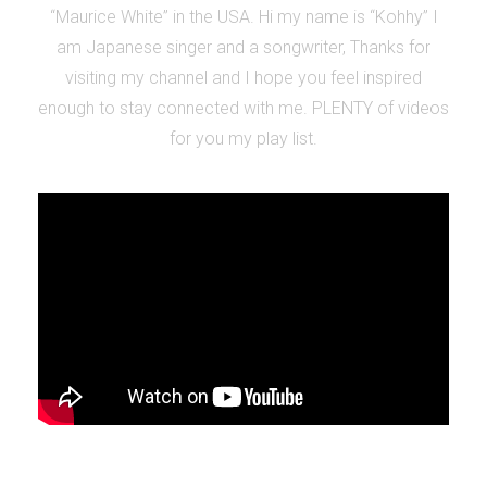
“Maurice White” in the USA. Hi my name is “Kohhy” I
am Japanese singer and a songwriter, Thanks for
visiting my channel and I hope you feel inspired
enough to stay connected with me. PLENTY of videos
for you my play list.