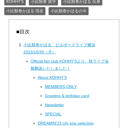
KOHHY'S
小比類巻 苗字
小比類巻かほる 出身
小比類巻かほる 現在
小比類巻かほるの今
■目次
小比類巻かほる ビルボードライブ横浜
2023/10/30（月）
Official fan club KOHHY'Sより、秋ライブ会
報郵送いたしました！
About KOHHY'S
MEMBERS-ONLY
Greeting & birthday card
Newsletter
SPECIAL
DREAMIN'23 city ​​pop selection