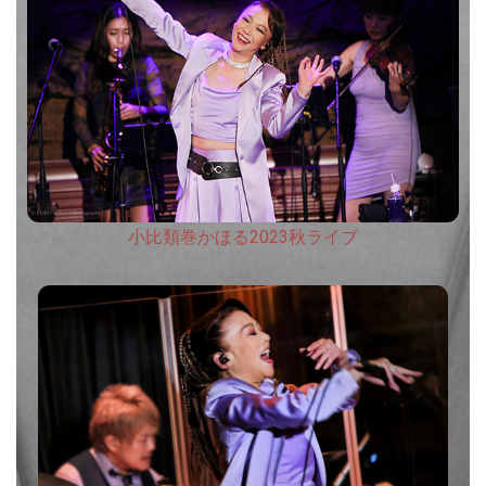
小比類巻かほる2023秋ライブ