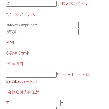
お振込名カタカナ
*メールアドレス
性別
男性
女性
*生年月日
年
月
日
BarthDayカード用
*会報送付先御住所
〒
–