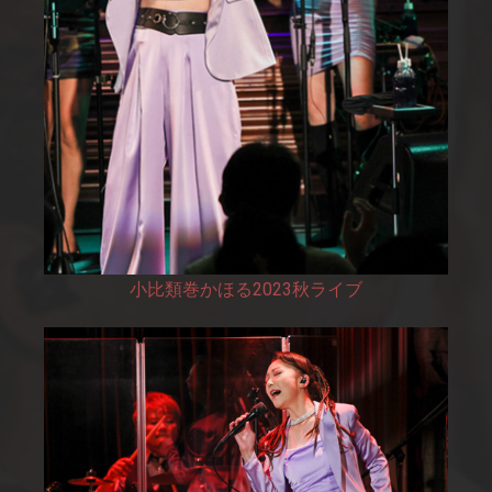
小比類巻かほる2023秋ライブ