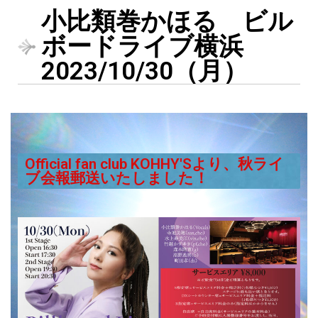
c
tt
e
g
小比類巻かほる ビル
e
er
g
ボードライブ横浜
b
er
2023/10/30（月）
o
o
k
Official fan club KOHHY'Sより、秋ライ
ブ会報郵送いたしました！