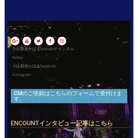
小比類巻かほるyoutubeチャンネル
twitter
小比類巻かほるfacebook
instagram
CMのご依頼はこちらのフォームで受付けま
す。
ENCOUNTインタビュー記事はこちら