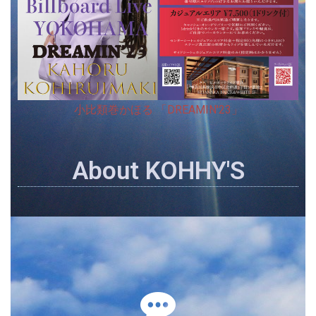
小比類巻かほる 「DREAMIN'23」
About KOHHY'S