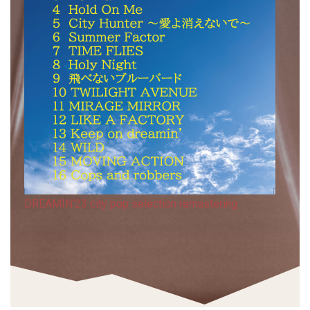
DREAMIN'23 city ​​pop selection remastering