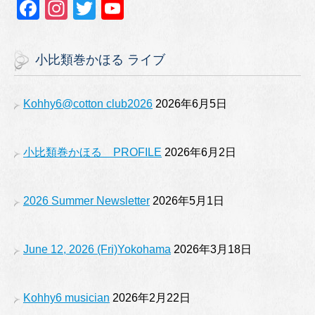
F
In
T
Y
a
st
wi
o
c
a
tt
u
小比類巻かほる ライブ
e
gr
er
T
b
a
u
Kohhy6@cotton club2026
2026年6月5日
o
m
b
o
e
小比類巻かほる PROFILE
2026年6月2日
k
2026 Summer Newsletter
2026年5月1日
June 12, 2026 (Fri)Yokohama
2026年3月18日
Kohhy6 musician
2026年2月22日