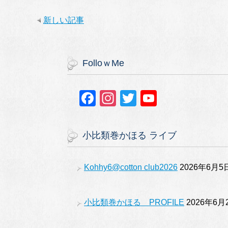
新しい記事
FolloｗMe
F
In
T
Y
a
st
wi
o
c
a
tt
u
小比類巻かほる ライブ
e
gr
er
T
b
a
u
Kohhy6@cotton club2026
2026年6月5
o
m
b
o
e
小比類巻かほる PROFILE
2026年6月
k