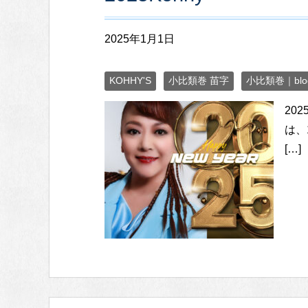
r
2025年1月1日
KOHHY'S
小比類巻 苗字
小比類巻｜blo
20
は、
[…]