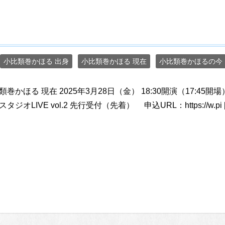
小比類巻かほる 出身
小比類巻かほる 現在
小比類巻かほるの今
類巻かほる 現在 2025年3月28日（金） 18:30開演（17:45開場）
タジオLIVE vol.2 先行受付（先着） 申込URL：https://w.pi 