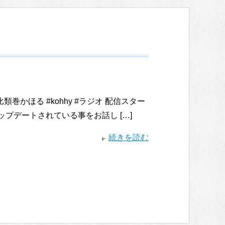
比類巻かほる #kohhy #ラジオ 配信スター
プデートされている事をお話し […]
続きを読む