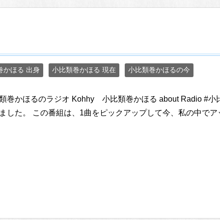
巻かほる 出身
小比類巻かほる 現在
小比類巻かほるの今
類巻かほるのラジオ Kohhy 小比類巻かほる about Radio #小
ました。 この番組は、1曲をピックアップして今、私の中でアッ