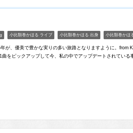
g
小比類巻かほる ライブ
小比類巻かほる 出身
小比類巻かほる
25年が、優美で豊かな実りの多い旅路となりますように。from K
1曲をピックアップして今、私の中でアップデートされている事をお