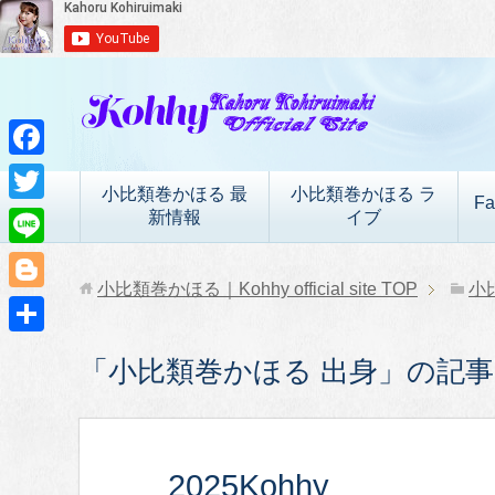
F
小比類巻かほる 最
小比類巻かほる ラ
Fa
a
T
新情報
イブ
c
w
L
e
i
小比類巻かほる｜Kohhy official site
TOP
小
i
B
b
t
n
l
o
共
t
「小比類巻かほる 出身」の記事一
e
o
o
有
e
g
k
r
g
2025Kohhy
e