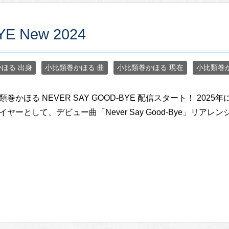
E New 2024
ほる 出身
小比類巻かほる 曲
小比類巻かほる 現在
小比類巻
類巻かほる NEVER SAY GOOD-BYE 配信スタート！ 20
イヤーとして、デビュー曲「Never Say Good-Bye」リアレンジ