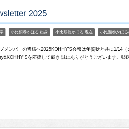
sletter 2025
字
小比類巻かほる 出身
小比類巻かほる 現在
小比類巻かほる
ブメンバーの皆様へ2025KOHHY’S会報は年賀状と共に1/1
hhy&KOHHY’Sを応援して戴き 誠にありがとうございます。郵