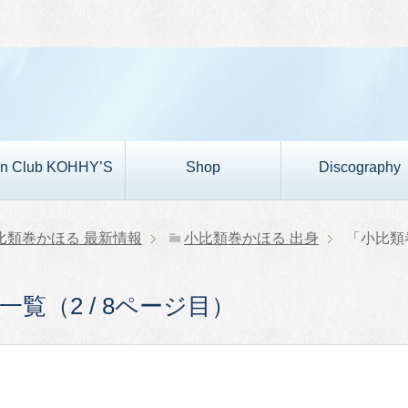
n Club KOHHY’S
Shop
Discography
比類巻かほる 最新情報
小比類巻かほる 出身
「小比類
覧（2 / 8ページ目）