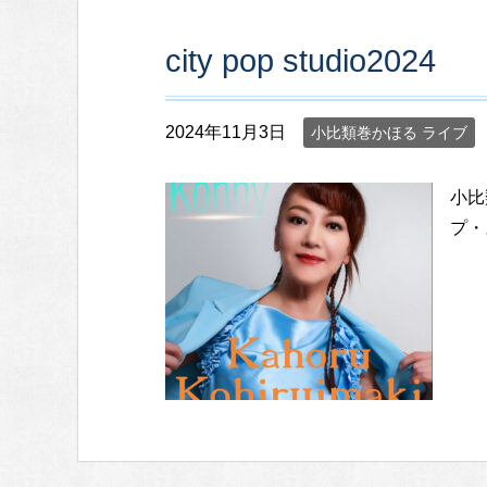
city ​​pop studio2024
2024年11月3日
小比類巻かほる ライブ
小比
プ・ス