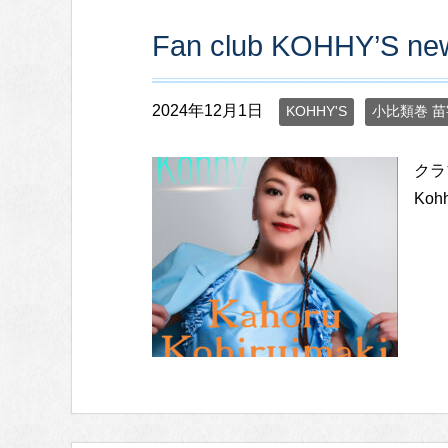
Fan club KOHHY’S new
2024年12月1日
KOHHY'S
小比類巻 苗
クラ
Ko