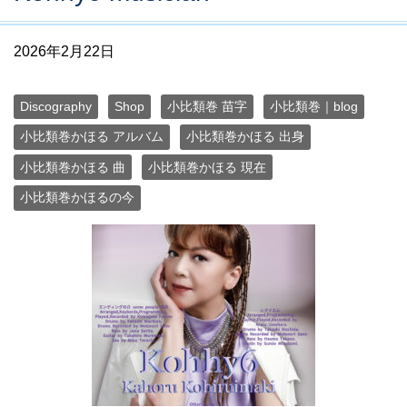
2026年2月22日
Discography
Shop
小比類巻 苗字
小比類巻｜blog
小比類巻かほる アルバム
小比類巻かほる 出身
小比類巻かほる 曲
小比類巻かほる 現在
小比類巻かほるの今