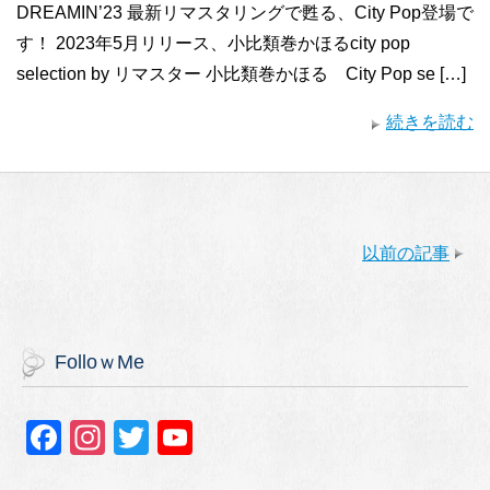
DREAMIN’23 最新リマスタリングで甦る、City Pop登場で
す！ 2023年5月リリース、小比類巻かほるcity pop
selection by リマスター 小比類巻かほる City Pop se […]
続きを読む
以前の記事
FolloｗMe
F
In
T
Y
a
st
wi
o