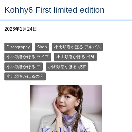
Kohhy6 First limited edition
2026年1月24日
Discography
Shop
小比類巻かほる アルバム
小比類巻かほる ライブ
小比類巻かほる 出身
小比類巻かほる 曲
小比類巻かほる 現在
小比類巻かほるの今