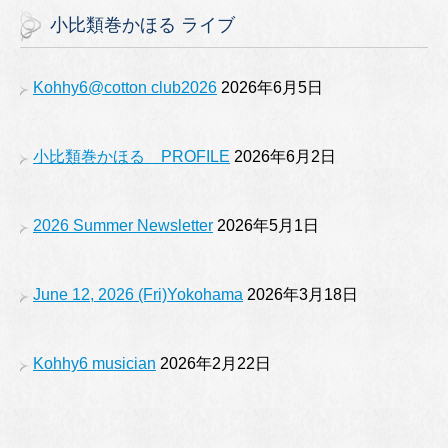
c
a
tt
u
小比類巻かほる ライブ
e
gr
er
T
b
a
u
Kohhy6@cotton club2026
2026年6月5日
o
m
b
o
e
小比類巻かほる PROFILE
2026年6月2日
k
2026 Summer Newsletter
2026年5月1日
June 12, 2026 (Fri)Yokohama
2026年3月18日
Kohhy6 musician
2026年2月22日