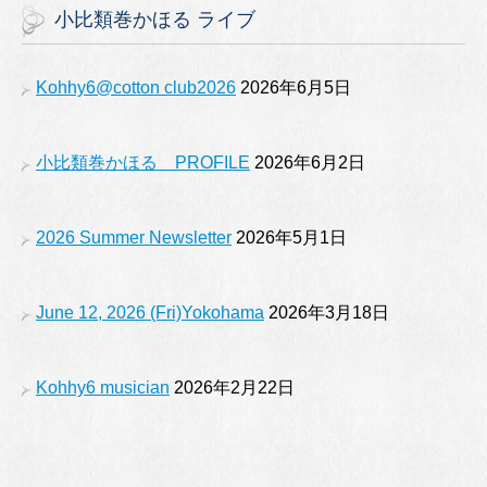
c
a
tt
u
小比類巻かほる ライブ
e
gr
er
T
b
a
u
Kohhy6@cotton club2026
2026年6月5日
o
m
b
o
e
小比類巻かほる PROFILE
2026年6月2日
k
2026 Summer Newsletter
2026年5月1日
June 12, 2026 (Fri)Yokohama
2026年3月18日
Kohhy6 musician
2026年2月22日