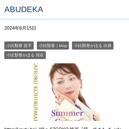
ABUDEKA
2024年6月15日
小比類巻 苗字
小比類巻｜blog
小比類巻かほる 出身
小比類巻かほる 現在