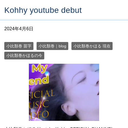
Kohhy youtube debut
2024年4月6日
小比類巻 苗字
小比類巻｜blog
小比類巻かほる 現在
小比類巻かほるの今