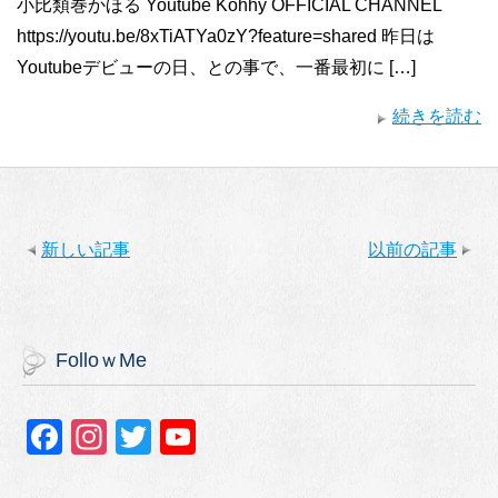
小比類巻かほる Youtube Kohhy OFFICIAL CHANNEL
https://youtu.be/8xTiATYa0zY?feature=shared 昨日は
Youtubeデビューの日、との事で、一番最初に […]
続きを読む
新しい記事
以前の記事
FolloｗMe
F
In
T
Y
a
st
wi
o