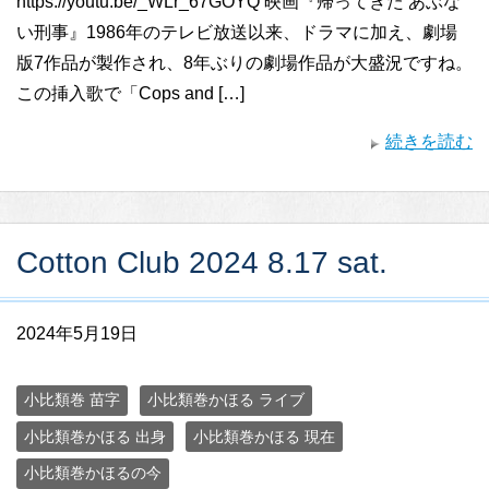
https://youtu.be/_WLr_67GOYQ 映画『帰ってきた あぶな
い刑事』1986年のテレビ放送以来、ドラマに加え、劇場
版7作品が製作され、8年ぶりの劇場作品が大盛況ですね。
この挿入歌で「Cops and […]
続きを読む
Cotton Club 2024 8.17 sat.
2024年5月19日
小比類巻 苗字
小比類巻かほる ライブ
小比類巻かほる 出身
小比類巻かほる 現在
小比類巻かほるの今